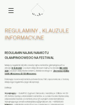
REGULAMINY , KLAUZULE
INFORMACYJNE
REGULAMIN NAJMU NAMIOTU
GLAMPINGOWEGO NA FESTIWAL
Niniejszy regulamin określa zasady najmu namiotów glampingowych w
okresie:
13-16 08 2026
(zwanym dalej Okresem najmu) na terenie:
BIKE WEEK
2026
(zwanym dalej Wydarzeniem), zlokalizowanego w:
Zlot motocykli Bike
week Mikoszewo
,
82-103 Mikoszewo.
Dokonując rezerwacji namiotu potwierdzasz fakt zapoznania się z treścią
niniejszego regulaminu i jego akceptację.
Definicje
Wynajmujący
–
GLAMPGO Zygmunt Żukrowski,
z siedzibą w: Żółków 44, 63-
210 Żerków, będący właścicielem namiotów, w czasie trwania Wydarzenia,
odpowiadać będzie za namioty oraz ich wynajem. Dane kontaktowe
Wynajmującego: email:
wonkabykakazu@gmail.com
, tel. :
+48512012401
Najemca
– pełnoletnia osoba fizyczna zawierająca z Wynajmującym