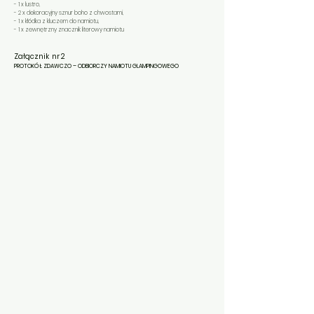
- 1 x lustro,
- 2 x dekoracyjny sznur boho z chwostami,
- 1 x kłódka z kluczem do namiotu,
- 1 x zewnętrzny znacznik literowy namiotu
Załącznik nr 2
PROTOKÓŁ ZDAWCZO – ODBIORCZY NAMIOTU GLAMPINGOWEGO