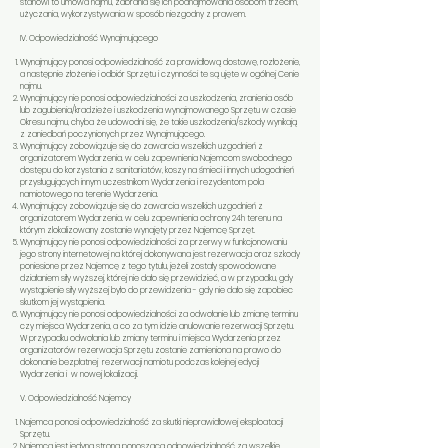
stanowi to umowa najmu, zabrania się ich podnajmowania osobom trzecim,
użyczania, wykorzystywania w sposób niezgodny z prawem.
IV. Odpowiedzialność Wynajmującego
Wynajmujący ponosi odpowiedzialność za prawidłową dostawę, rozłożenie,
a następnie złożenie i odbiór Sprzętu i czynności te są ujęte w ogólnej Cenie
najmu.
Wynajmujący nie ponosi odpowiedzialności za uszkodzenia, zranienia osób
lub zagubienia/kradzieże i uszkodzenia wynajmowanego Sprzętu w czasie
Okresu najmu, chyba że udowodni się, że takie uszkodzenia/szkody wynikają
z zaniedbań poczynionych przez Wynajmującego.
Wynajmujący zobowiązuje się do zawarcia wszelkich uzgodnień z
organizatorem Wydarzenia. w celu zapewnienia Najemcom swobodnego
dostępu do korzystania z sanitariatów, koszy na śmieci i innych udogodnień
przysługujących innym uczestnikom Wydarzenia i rezydentom pola
namiotowego na terenie Wydarzenia.
Wynajmujący zobowiązuje się do zawarcia wszelkich uzgodnień z
organizatorem Wydarzenia. w celu zapewnienia ochrony 24h terenu na
którym zlokalizowany zostanie wynajęty przez Najemcę Sprzęt.
Wynajmujący nie ponosi odpowiedzialności za przerwy w funkcjonowaniu
jego strony internetowej na której dokonywana jest rezerwacja oraz szkody
poniesione przez Najemcę z tego tytułu, jeżeli zostały spowodowane
działaniem siły wyższej, której nie dało się przewidzieć, a w przypadku, gdy
wystąpienie siły wyższej było do przewidzenia - gdy nie dało się zapobiec
skutkom jej wystąpienia.
Wynajmujący nie ponosi odpowiedzialności za odwołanie lub zmianę terminu
czy miejsca Wydarzenia, a co za tym idzie anulowanie rezerwacji Sprzętu.
W przypadku odwołania lub zmiany terminu i miejsca Wydarzenia przez
organizatorów rezerwacja Sprzętu zostanie zamieniona na prawo do
dokonanie bezpłatnej rezerwacji namiotu podczas kolejnej edycji
Wydarzenia i w nowej lokalizacji.
V. Odpowiedzialność Najemcy
Najemca ponosi odpowiedzialność za skutki nieprawidłowej eksploatacji
Sprzętu.
Najemca jest jedyną stroną ponoszącą odpowiedzialność za wszelkie