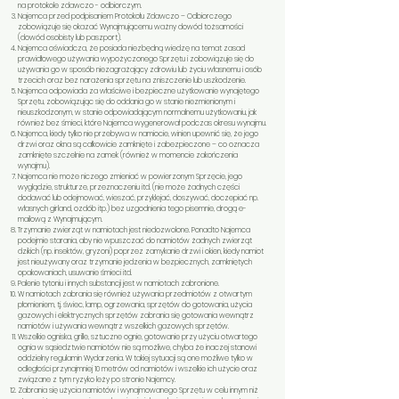
na protokole zdawczo - odbiorczym.
Najemca przed podpisaniem Protokołu Zdawczo – Odbiorczego
zobowiązuje się okazać Wynajmującemu ważny dowód tożsamości
(dowód osobisty lub paszport).
Najemca oświadcza, że posiada niezbędną wiedzę na temat zasad
prawidłowego używania wypożyczonego Sprzętu i zobowiązuje się do
używania go w sposób niezagrażający zdrowiu lub życiu własnemu i osób
trzecich oraz bez narażenia sprzętu na zniszczenie lub uszkodzenie.
Najemca odpowiada za właściwe i bezpieczne użytkowanie wynajętego
Sprzętu, zobowiązując się do oddania go w stanie niezmienionym i
nieuszkodzonym, w stanie odpowiadającym normalnemu użytkowaniu, jak
również bez śmieci, które Najemca wygenerował podczas okresu wynajmu.
Najemca, kiedy tylko nie przebywa w namiocie, winien upewnić się, że jego
drzwi oraz okna są całkowicie zamknięte i zabezpieczone – co oznacza
zamknięte szczelnie na zamek (również w momencie zakończenia
wynajmu).
Najemca nie może niczego zmieniać w powierzonym Sprzęcie, jego
wyglądzie, strukturze, przeznaczeniu itd. (nie może żadnych części
dodawać lub odejmować, wieszać, przyklejać, doszywać, doczepiać np.
własnych girland, ozdób itp.) bez uzgodnienia tego pisemnie, drogą e-
mailową z Wynajmującym.
Trzymanie zwierząt w namiotach jest niedozwolone. Ponadto Najemca
podejmie starania, aby nie wpuszczać do namiotów żadnych zwierząt
dzikich (np. insektów, gryzoni) poprzez zamykanie drzwi i okien, kiedy namiot
jest nieużywany oraz trzymanie jedzenia w bezpiecznych, zamkniętych
opakowaniach, usuwanie śmieci itd.
Palenie tytoniu i innych substancji jest w namiotach zabronione.
W namiotach zabrania się również używania przedmiotów z otwartym
płomieniem, tj. świec, lamp, ogrzewania, sprzętów do gotowania, użycia
gazowych i elektrycznych sprzętów zabrania się gotowania wewnątrz
namiotów i używania wewnątrz wszelkich gazowych sprzętów.
Wszelkie ogniska, grille, sztuczne ognie, gotowanie przy użyciu otwartego
ognia w sąsiedztwie namiotów nie są możliwe, chyba że inaczej stanowi
oddzielny regulamin Wydarzenia. W takiej sytuacji są one możliwe tylko w
odległości przynajmniej 10 metrów od namiotów i wszelkie ich użycie oraz
związane z tym ryzyko leży po stronie Najemcy.
Zabrania się użycia namiotów i wynajmowanego Sprzętu w celu innym niż