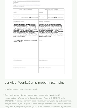
POLITYKA PRYWATNOŚCI
serwisu WonkaCamp mobliny glamping
§1. Administrator danych osobowych
Administratorem danych osobowych w rozumieniu art. 4 pkt 7
rozporządzenia Parlamentu Europejskiego i Rady (UE) 2016/679 z dn.
27.04.2016
r. w sprawie ochrony osób fizycznych w związku z przetwarzaniem
danych osobowych i w sprawie swobodnego przepływu takich danych oraz
uchylenia dyrektywy 95/46/WE (RODO) jest Romana Żukrowska wykonująca