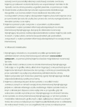
sytuacji zwrot pozostałej należnej części kaucji zostanie zwrócony
Najemcy przelewem na konto lub kartę we wspomnianym terminie 14 dni.
Sposób zwrotu strony powinny uzgodnić pisemnie, za pomocą e-maila.
Stwierdzenie użytkowania Sprzętu lub wyposażenia dodatkowego
niezgodnie z przeznaczeniem może skutkować niezwłocznym
rozwiązaniem Umowy najmu i obciążeniem Najemcy kosztami napraw oraz
przywrócenia Sprzętu do użytku, bez prawa do zwrotu wynagrodzenia za
niewykorzystany czas najmu.
Najemca ponosi ryzyko związane z używaniem, użytkowaniem,
posiadaniem i wykorzystaniem informacji udostępnianych na stronie
internetowej Wynajmującego, służącej do dokonania rezerwacji.
Wynajmujący nie ponosi żadnej odpowiedzialności wobec Najemcy lub osób
trzecich z tytułu szkód, zarówno bezpośrednich, jak i pośrednich,
związanych z wykorzystaniem informacji udostępnianych na swojej stronie
internetowej.
VI. Własność intelektualna
Wynajmujący oświadcza, że posiada wszelkie uprawnienia i jest
administratorem strony internetowej pod adresem:
www.wonka-
camp.com
, za pomocą której Najemca będzie mógł dokonać rezerwacji
Sprzętu.
Wszelkie treści zamieszczone na stronie internetowej Wynajmującego
(wliczając w to grafikę, teksty, układ stron i logotypy), a nie pochodzące od
Najemców lub innych dostawców, korzystają z ochrony przewidzianej dla
praw autorskich i są wyłączną własnością administratorów strony.
Wykorzystywanie tych treści bez pisemnej zgody Wynajmującego skutkuje
odpowiedzialnością cywilną oraz karną.
Najemca zobowiązany jest do korzystania z wszelkich treści
zamieszczonych w ramach swojej strony internetowej Wynajmującego
jedynie w zakresie własnego użytku osobistego. Wykorzystanie treści w
innym zakresie jest dopuszczone wyłącznie w przypadku, gdy tak
wskazane zostało wyraźnie przez Wynajmującego na stronach Serwisu.
Korzystanie ze strony internetowej Wynajmującego, w tym korzystanie z
materiałów tekstowych, graficznych, zdjęć, aplikacji, baz danych czy innych
treści, nie oznacza nabycia przez Najemcę jakichkolwiek praw w odniesieniu
do wskazanych treści, a w szczególności nie oznacza nabycia praw