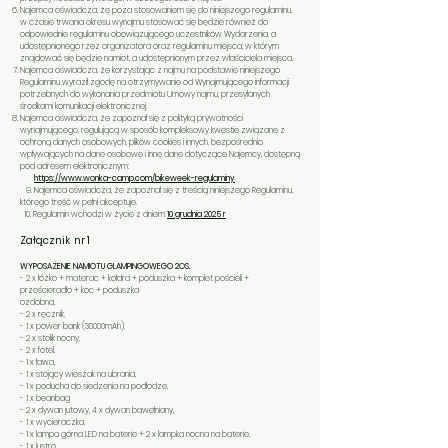
Najemca oświadcza, że poza stosowaniem się do niniejszego regulaminu,
w czasie trwania okresu wynajmu stosować się będzie również do
odpowiednie regulaminu obowiązującego uczestników Wydarzenia, a
udostępnionego rzez organizatora oraz regulaminu miejsca, w którym
znajdować się będzie namiot, a udostępnionym przez właściciela miejsca.
Najemca oświadcza, że korzystając z najmu na podstawie niniejszego
Regulaminu wyraził zgodę na otrzymywanie od Wynajmującego informacji
potrzebnych do wykonania przedmiotu Umowy najmu, przesyłanych
środkami komunikacji elektronicznej.
Najemca oświadcza, że zapoznał się z polityką prywatności
wynajmującego, regulującą w sposób kompleksowy kwestie związane z
ochroną danych osobowych, plików cookies i innych, bezpośrednio
wpływających na dane osobowe i inne dane dotyczące Najemcy, dostępną
pod adresem elektronicznym:
https://www.wonka-camp.com/bikeweek-regulaminy
9. Najemca oświadcza, że zapoznał się z treścią niniejszego Regulaminu,
którego treść w pełni akceptuje.
10. Regulamin wchodzi w życie z dniem
10 grudnia 2025 r
Załącznik nr 1
WYPOSAŻENIE NAMIOTU GLAMPINGOWEGO 2OS.
- 2 x łóżko + materac + kołdra + poduszka + komplet pościeli +
prześcieradło + koc + poduszka
ozdobna,
- 2 x ręcznik,
- 1 x power bank (30000mAh),
- 2 x stolik nocny,
- 2 x fotel,
- 1 x ława,
- 1 x stojący wieszak na ubrania,
- 1 x poducha do siedzenia na podłodze,
- 1 x beanbag
- 2 x dywan jutowy, 4 x dywan bawełniany,
- 1 x wycieraczka,
- 1 x lampa górna LED na baterie + 2 x lampka nocna na baterie,
- 1 x lustro,