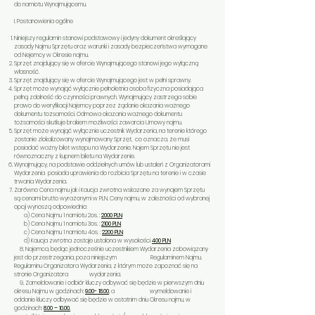
do namiotu Wynajmującemu.
​I. Postanowienia ogólne
Niniejszy regulamin stanowi podstawowy i jedyny dokument określający
zasady Najmu Sprzętu oraz warunki i zasady bezpieczeństwa wymagane
od Nejemcy w Okresie najmu.
Sprzęt znajdujący się w ofercie Wynajmującego stanowi jego wyłączną
własność.
Sprzęt znajdujący się w ofercie Wynajmującego jest w pełni sprawny.
Sprzęt może wynająć wyłącznie pełnoletnia osoba fizyczna posiadająca
pełną zdolność do czynności prawnych. Wynajmujący zastrzega sobie
prawo do weryfikacji Najemcy poprzez żądanie okazania ważnego
dokumentu tożsamości. Odmowa okazania ważnego dokumentu
tożsamości skutkuje brakiem możliwości zawarcia Umowy najmu.
Sprzęt może wynająć wyłącznie uczestnik Wydarzenia, na terenie którego
zostanie zlokalizowany wynajmowany Sprzęt, co oznacza, że musi
posiadać ważny bilet wstępu na Wydarzenie. Najem Sprzętu nie jest
równoznaczny z kupnem biletu na Wydarzenie.
Wynajmujący, na podstawie oddzielnych umów lub ustaleń z Organizatorami
Wydarzenia posiada uprawienia do rozbicia Sprzętu na terenie i w czasie
trwania Wydarzenia.
Zarówno Cena najmu jak i Kaucja zwrotna wskazane za wynajem Sprzętu
są cenami brutto wyrażonymi w PLN. Ceny najmu, w zależności od wybranej
opcji wynoszą odpowiednio:
a) Cena Najmu 1 namiotu 2os. :
2000 PLN
b) Cena Najmu 1 namiotu 3os. :
2100 PLN
c) Cena Najmu 1 namiotu 4os. :
2200 PLN
d) Kaucja zwrotna zostaje ustalona w wysokości
400 PLN
8, Najemca, będąc jednocześnie uczestnikiem Wydarzenia zobowiązany
jest do przestrzegania, poza niniejszym Regulaminem Najmu,
Regulaminu Organizatora Wydarzenia, z którym może zapoznać się na
stronie Organizatora wydarzenia.
9, Zameldowanie i odbiór kluczy odbywać się będzie w pierwszym dniu
okresu Najmu w godzinach:
9.00- 18.00
,
a wymeldowanie i
oddanie kluczy odbywać się będzie w ostatnim dniu Okresu najmu, w
godzinach:
8.00
– 10.00.