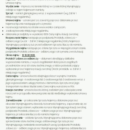
Umowę najmu.
Wydarzenie
- impreza, na terenie której i w czasie której Wynajmujący
oddaje w najem Najemcom namioty.
Sprzęt
– namiot glampingowy wraz z wyposażeniem (wg Zał. Nr 1
niniejszego regulaminu),
Umowa najmu
– uznana jest za zawartą poprzez dokonanie przez
Najemcę łącznie następujących czynności:
rezerwację namiotu na stronie
www.wonka-camp.com
,
zaakceptowanie niniejszego regulaminu,
dokonanie przedpłaty w wysokości 100% Ceny najmu i kaucji zwrotnej
Rozpoczęcie Najmu
następuje po podpisaniu Protokołu zdawczo –
odbiorczego (wzór - Zał. Nr 2 niniejszego regulaminu), który Najemca i
Wynajmujący podpiszą tuż przed odbiorem Sprzętu i kluczy do namiotu.
Wygaśnięcie najmu
następuje po zdaniu Sprzętu w niepogorszonym stanie,
podpisaniu Protokołu zdawczo - odbiorczego i otrzymaniu zwrotu kaucji.
Okres najmu
–
13-16 08 2026
Protokół zdawczo odbiorczy
– dokument określający dokładne
wyposażenie namiotu, z wyszczególnieniem ilości poszczególnych
przedmiotów oraz ich stanu technicznego, a także poświadczający
wpłacenie przez Najemcę Kaucji zwrotnej. (Wzór protokołu w Zał. Nr 2
niniejszego regulaminu)
Cena najmu
–umowna kwota obejmująca koszt wynajmu 1 namiotu
glampingowego 4 osobowego lub 2 osobowego lub 3 osoboweo wraz z
jego wyposażeniem, usługą montażu i demontażu Sprzętu oraz jego
transportem na okres Wydarzenia. Cena najmu wyrażona w PLN.
Kaucja zwrotna
– umowna kwota, której zadaniem jest zabezpieczenie
roszczeń w przypadku niewywiązania się lub niedbałego wykonania Umowy
Najmu.
Zameldowanie
– przekazanie Sprzętu Najemcy dokonane poprzez:
okazanie Wynajmującemu dowodu tożsamości Najemcy, zapoznanie się ze
Sprzętem i jego stanem, wpłacenie na ręce Wynajmującego kaucji zwrotnej,
podpisanie Protokołu zdawczo – odbiorczego przez Wynajmującego i
Najemcę, przekazanie klucza do namiotu Najemcy
Wymeldowanie
– oddanie Sprzętu Wynajmującemu dokonane poprzez:
sprawdzenie stanu technicznego, oddawanego Sprzętu przez
Wynajmującego, naniesienie ewentualnych uwag i podpisanie Protokołu
zdawczo – odbiorczego przez Wynajmującego i Najemcę, oddanie klucza