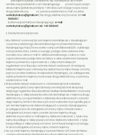
Jeśli Najemca planuje zameldować się/ wymeldować się w innym
terminie, musi powiadomić o tym Wynajmującego przed rozpoczęciem
okresu najmu (jednak nie później niż 7 dni roboczych od jego rozpoczęcia)
drogą elektroniczną za pomocą wiadomości e-mail ( na adres:
wonkabykakazu@gmail.com
) lub drogą telefoniczną (na numer tel:
+48
512012401
)
10, Informacje kontaktowe Wynajmującego:
e-mail:
wonkabykakazu@gmail.com
, tel.:
+48 512012401
​II. Zasady Rezerwacji Sprzętu
​Aby dokonać rezerwacji Sprzętu Najemca kontaktuje się z Wynajmującym
za pomocą właściwego okna kontaktowego na stronie internetowej
Wynajmującego:
https://www.wonka-camp.com/bikeweek2026
, wybierając
rodzaj namiotu, który zamierza wynająć, podając dane osobowe: imię i
nazwisko oraz adres e-mail i nr. telefonu kontaktowego, a także w razie
zapotrzebowania, podaje dane do faktury w oknie wiadomości. Następnie
Najemca potwierdza zapoznanie się z załączonymi: niniejszym
regulaminem oraz klauzulą o ochronie danych osobowych. W następnej
kolejności Najemca jest zobowiązany opłacić koszty najmu i kaucję zwrotną
poprzez przelew bankowy. W odpowiedzi Wynajmujący, po zaksięgowaniu
wpłaty potwierdza Najemcy rezerwację drogą elektroniczną, za pomocą
wiadomości e-mail.
Brak podania danych osobowych w zamówieniu lub brak wniesienia
wymaganej opłaty (ceny najmu lub kaucji zwrotnej) lub brak akceptacji
niniejszego regulaminu i klauzuli poufności skutkuje niedopełnieniem rezerwacji.
Wynajmujący w takiej sytuacji niezwłocznie skontaktuje się z Najemcą drogą
elektroniczną z przypomnieniem o dokonaniu niezrealizowanych czynności
dając Najemcy termin 5 dni roboczych na ich wykonanie. W przypadku gdy w
tym terminie Najemca nie dokona brakujących czynności, Wynajmującemu
przysługuje prawo do odstąpienia od Umowy najmu. Oświadczenie o
odstąpieniu od Umowy najmu zostanie złożone Najemcy drogą
elektroniczną na adres e-mail Najemcy. Wpłacona należność z tytułu ceny
najmu nie podlega w takiej sytuacji zwrotowi. Wpłacona należność z tytułu
kaucji podlega w takiej sytuacji zwrotowi. Zwrot kaucji nastąpi w przeciągu
14 dni od odstąpienia od umowy najmu., na konto Najemcy.
Na życzenie Najemcy Wynajmujący wystawia fakturę VAT. Dane do faktury
zostaną udostępnione Wynajmującemu drogą elektroniczną podczas