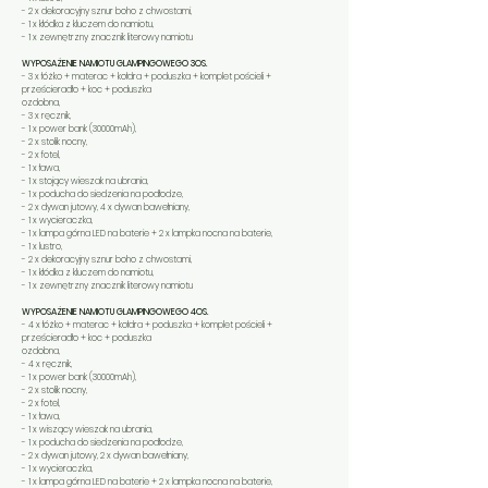
- 2 x dekoracyjny sznur boho z chwostami,
- 1 x kłódka z kluczem do namiotu,
- 1 x zewnętrzny znacznik literowy namiotu
WYPOSAŻENIE NAMIOTU GLAMPINGOWEGO 3OS.
- 3 x łóżko + materac + kołdra + poduszka + komplet pościeli +
prześcieradło + koc + poduszka
ozdobna,
- 3 x ręcznik,
- 1 x power bank (30000mAh),
- 2 x stolik nocny,
- 2 x fotel,
- 1 x ława,
- 1 x stojący wieszak na ubrania,
- 1 x poducha do siedzenia na podłodze,
- 2 x dywan jutowy, 4 x dywan bawełniany,
- 1 x wycieraczka,
- 1 x lampa górna LED na baterie + 2 x lampka nocna na baterie,
- 1 x lustro,
- 2 x dekoracyjny sznur boho z chwostami,
- 1 x kłódka z kluczem do namiotu,
- 1 x zewnętrzny znacznik literowy namiotu
WYPOSAŻENIE NAMIOTU GLAMPINGOWEGO 4OS.
- 4 x łóżko + materac + kołdra + poduszka + komplet pościeli +
prześcieradło + koc + poduszka
ozdobna,
- 4 x ręcznik,
- 1 x power bank (30000mAh),
- 2 x stolik nocny,
- 2 x fotel,
- 1 x ława,
- 1 x wiszący wieszak na ubrania,
- 1 x poducha do siedzenia na podłodze,
- 2 x dywan jutowy, 2 x dywan bawełniany,
- 1 x wycieraczka,
- 1 x lampa górna LED na baterie + 2 x lampka nocna na baterie,