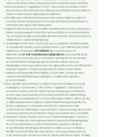
zniszczenia terenu wykorzystywanego pod wynajem/rozbicie namiotów.
Koszty kradzieży / zagubienia / utraty / zniszczenia / przewłaszczenia /
poważnego uszkodzenia Sprzętu objętego przedmiotem Umowy najmu w
trakcie trwania Umowy najmu pokrywa Najemca.
Wszelkie duże zabrudzenia będą usuwane na koszt Najemcy. Najemca
zostanie również obciążony kosztami utylizacji śmieci pozostawionych w
namiotach, jeśli zajdzie taka konieczność.
Najemca będzie obciążony wszelkimi dodatkowymi kosztami związanymi z
koniecznością usunięcia zmian, które wprowadził już po rozbiciu namiotów
(np. przearanżowanie wystroju albo ułożenia namiotów itp.) jeżeli zmiany te
odbyły się bez zgody Wynajmującego.
Jeżeli Najemca nie może zwrócić Sprzętu w ustalonym terminie powinien
przed upływem terminu zwrotu poinformować o tym telefonicznie (numer
telefoniczny do kontaktu:
+48 512012401
) lub za pomocą poczty
elektronicznej (
e-mail:
wonkabykakazu@gmail.com
). W przypadku, kiedy
Najemca nie zwróci Sprzętu w umówionym terminie lub też nie umożliwi
przedstawicielowi Wynajmującego demontażu i odbioru Sprzętu,
Wynajmujący zastrzega sobie prawo do zgłoszenia sprawy do właściwych
organów ścigania z uwagi na podejrzenie przywłaszczenia mienia.
Najemca nie ponosi odpowiedzialności za normalne zużycie Sprzętu i
wyposażenia dodatkowego wynikające z użytkowania zgodnie z
przeznaczeniem.
W przypadku stwierdzenia przy odbiorze Sprzętu od Najemcy szkody
wynikającej z uszkodzenia / zniszczenia / zagubienia / zabrudzenia /
przewłaszczenia części lub całości Sprzętu będącego przedmiotem
Umowy najmu, sporządzany jest protokół, potwierdzony dokumentacją
fotograficzną i podpisany przez strony dokonujące odbioru. Zaleca się, aby
w takiej sytuacji również Najemca wykonał dokumentację fotograficzną.
Drobne, pojedyncze zadrapania, otwarcia, itp. stwierdzone małe
uszkodzenia, nie wpływające na korzystanie z wypożyczonego Sprzętu, nie
stanowią podstawy do potrącenia z kaucji i nie są ujmowane w protokole.
Wysokość szkody, o której mowa w ust. 8 ustala Wynajmujący w oparciu o
wartość braków lub cenę naprawy. Najemca upoważnia Wynajmującego
do zatrzymania kaucji w części stosownej do wysokości szkody. W
przypadku kiedy Wynajmujący nie będzie w stanie od razu i na miejscu
określić wartości braków lub cenę napraw, zastrzega sobie prawo do
rozliczenia kaucji w okresie do 14 dni od zakończenia okresu najmu. W takiej